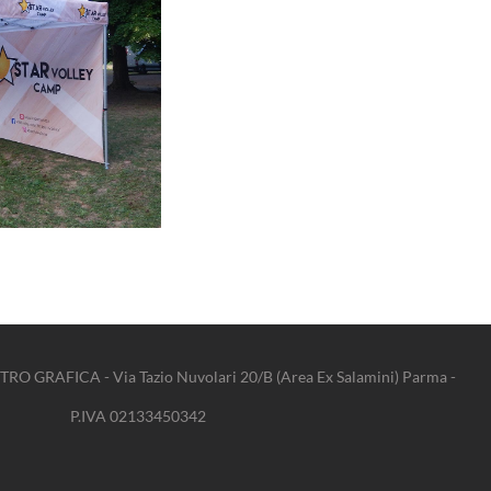
RO GRAFICA - Via Tazio Nuvolari 20/B (Area Ex Salamini) Parma -
P.IVA 02133450342