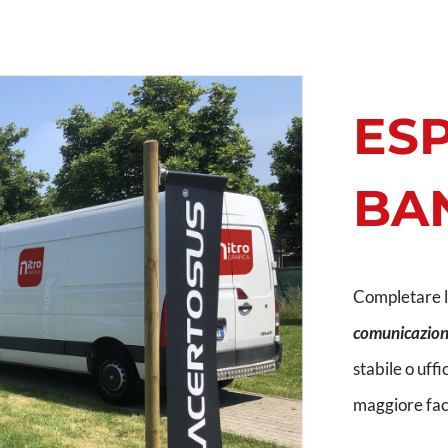
ESP
BA
Completare l
comunicazione
stabile o uff
maggiore facil