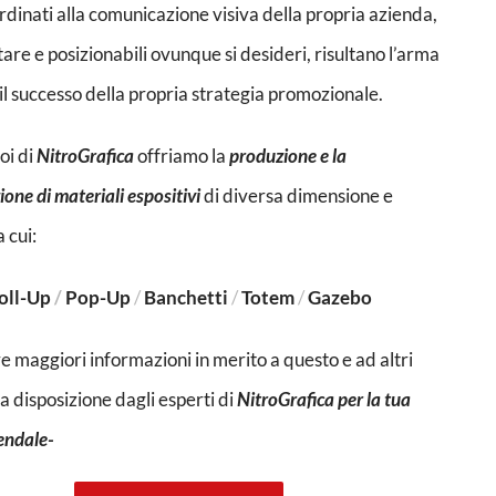
dinati alla comunicazione visiva della propria azienda,
tare e posizionabili ovunque si desideri, risultano l’arma
il successo della propria strategia promozionale.
oi di
NitroGrafica
offriamo la
produzione e la
one di materiali espositivi
di diversa dimensione e
 cui:
oll-Up
/
Pop-Up
/
Banchetti
/
Totem
/
Gazebo
e maggiori informazioni in merito a questo e ad altri
 a disposizione dagli esperti di
NitroGrafica per la tua
endale-