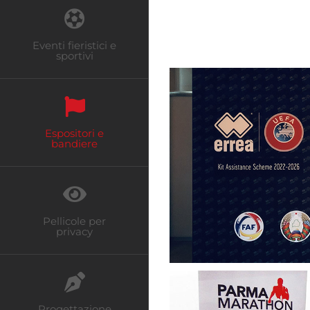
Eventi fieristici e
sportivi
Espositori e
bandiere
Pellicole per
privacy
Progettazione