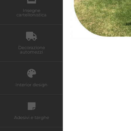
Insegne
cartellonistica
Decorazione
automezzi
Interior design
Adesivi e targhe